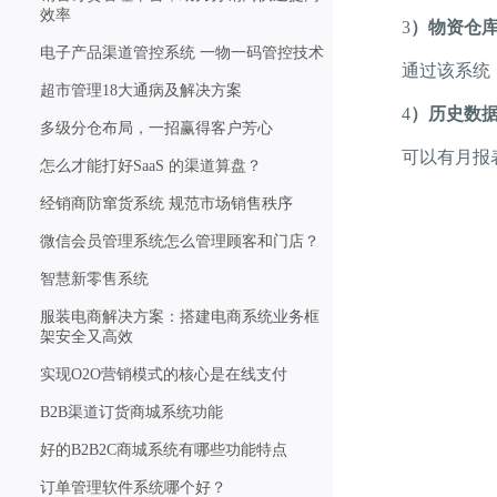
效率
3
）物资仓
电子产品渠道管控系统 一物一码管控技术
通过该系统，可
超市管理18大通病及解决方案
4
）历史数
多级分仓布局，一招赢得客户芳心
可以有月报表
怎么才能打好SaaS 的渠道算盘？
经销商防窜货系统 规范市场销售秩序
微信会员管理系统怎么管理顾客和门店？
智慧新零售系统
服装电商解决方案：搭建电商系统业务框
架安全又高效
实现O2O营销模式的核心是在线支付
B2B渠道订货商城系统功能
好的B2B2C商城系统有哪些功能特点
订单管理软件系统哪个好？