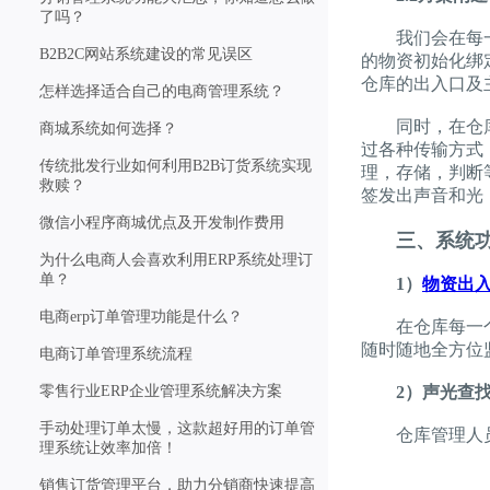
了吗？
我们会在每一辆
B2B2C网站系统建设的常见误区
的物资初始化绑
仓库的出入口及
怎样选择适合自己的电商管理系统？
同时，在仓库不
商城系统如何选择？
过各种传输方式
传统批发行业如何利用B2B订货系统实现
理，存储，判断
救赎？
签发出声音和光
微信小程序商城优点及开发制作费用
三、系统
为什么电商人会喜欢利用ERP系统处理订
单？
1）
物资出
电商erp订单管理功能是什么？
在仓库每一个出
随时随地全方位
电商订单管理系统流程
零售行业ERP企业管理系统解决方案
2）声光查
手动处理订单太慢，这款超好用的订单管
仓库管理人员可
理系统让效率加倍！
销售订货管理平台，助力分销商快速提高